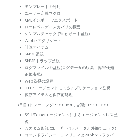
テンプレートの利用
ユーザー定義マクロ
XMLインポート/エクスポート
ローレベルディスカバリの概要
シンプルチェック (Ping, ポート監視)
Zabbixアグリゲート
計算アイテム
SNMP監視
SNMPトラップ監視
ログファイルの監視(ログデータの収集、障害検知、
正規表現)
Web監視の設定
HTTPエージェントによるアプリケーション監視
依存アイテムと保存前処理
3日目 (トレーニング: 9:30-16:30、試験: 16:30-17:30)
SSH/Telnetエージェントによるエージェントレス監
視
カスタム監視 (ユーザーパラメータと外部チェック)
コマンドラインユーティリティとZabbixトラッパー