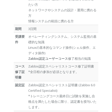
たい方
ネットワークやシステムの設計・運用に携わる
方
情報システムの統括に携わる方
期間
3日間
受講要
オペレーティングシステム、システム監視の基
件
礎的な知識
Linuxの基本的なコマンド操作(シェル操作、エ
ディタ操作)
Zabbix認定ユーザーコース
修了相当の知識
コース
Zabbix認定スペシャリストコース修了証明書
修了証
*全日程の参加が必須となります。
明書
認定証
Zabbix認定スペシャリスト証明書 (Zabbix 6.0
Certified Specialist)
*トレーニングコース最終日に試験を実施し合
格点を満たした場合に限り、認定書を授与いた
します。