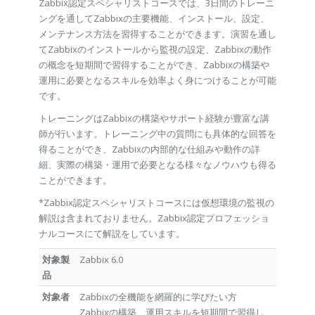
Zabbix認定スペシャリストコースでは、3日間のトレーニ
ングを通してZabbixの主要機能、インストール、設定、
メンテナンス方法を習得することができます。演習を通し
てZabbixのインストールから監視の設定、Zabbixの動作
の概念を短期間で習得することができ、Zabbixの構築や
運用に必要となるスキルを効率よく身につけることが可能
です。
トレーニングはZabbixの構築やサポート経験が豊富な講
師が行います。トレーニング中の質問にも具体的な回答を
得ることができ、Zabbixの内部的な仕組みや動作の詳
細、実際の構築・運用で必要となる様々なノウハウも得る
ことができます。
*Zabbix認定スペシャリストコースには仮想環境の監視の
解説は含まれておりません。Zabbix認定プロフェッショ
ナルコースにて解説をしています。
対象製
Zabbix 6.0
品
対象者
Zabbixの全機能を網羅的に学びたい方
Zabbixの構築、運用スキルを短期間で習得し