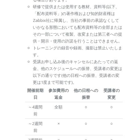
研修で提供または使用する教材、資料等(以下、
「配布資料等」)の著作権および知的財産権は
Zabbix社に帰属し、当社の事前の承認なくして
いかなる形態においても配布資料等の全部または
その一部について複製、改変または第三者への提
供・開示・使用の許諾を行うことはできません。
トレーニングの録音や録画、撮影は禁止いたしま
す。
受講お申し込み後のキャンセルにあたっての返
金、他のスケジュールへの振替、受講者の変更は
以下の通りです(他の日程への振替、受講者の変
更は1度まで可能です)。
開催前期
参加費用の
他の日程への
受講者の
日
返金
振替
変更
～4週間
全額
○
○
前
～2週間
×
○
○
前