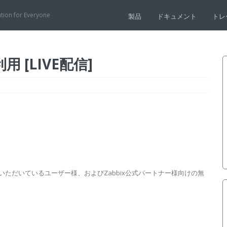
ution for Everyone
製品
ドキュメント
トレ
[LIVE配信]
上を利用いただいているユーザー様、およびZabbix公式パートナー様向けの無