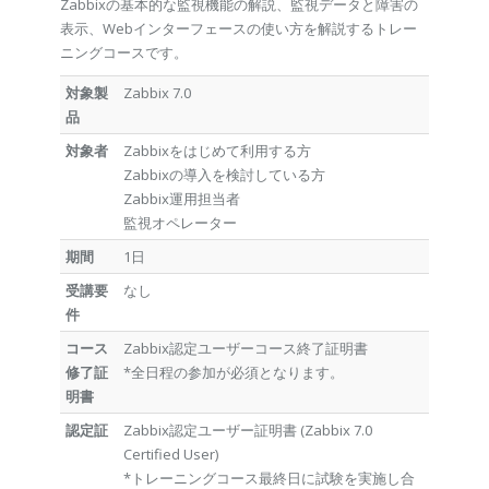
Zabbixの基本的な監視機能の解説、監視データと障害の
表示、Webインターフェースの使い方を解説するトレー
ニングコースです。
対象製
Zabbix 7.0
品
対象者
Zabbixをはじめて利用する方
Zabbixの導入を検討している方
Zabbix運用担当者
監視オペレーター
期間
1日
受講要
なし
件
コース
Zabbix認定ユーザーコース終了証明書
修了証
*全日程の参加が必須となります。
明書
認定証
Zabbix認定ユーザー証明書 (Zabbix 7.0
Certified User)
*トレーニングコース最終日に試験を実施し合