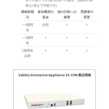
以下の通りです(他の日程への振替、受講者の変
更は1度まで可能です)。
開催前期
参加費用の
他の日程への
受講者の
日
返金
振替
変更
～4週間
全額
○
○
前
～2週間
×
○
○
前
2週間前
×
×
○
以降
Zabbix Enterprise Appliance ZS-5700 製品情報