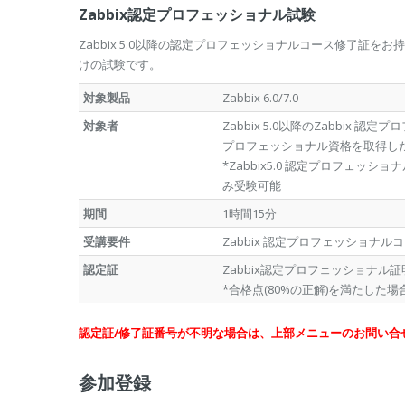
Zabbix認定プロフェッショナル試験
Zabbix 5.0以降の認定プロフェッショナルコース修了証をお持
けの試験です。
対象製品
Zabbix 6.0/7.0
対象者
Zabbix 5.0以降のZabbix 認
プロフェッショナル資格を取得し
*Zabbix5.0 認定プロフェッシ
み受験可能
期間
1時間15分
受講要件
Zabbix 認定プロフェッショナル
認定証
Zabbix認定プロフェッショナル証明書 (Zabb
*合格点(80%の正解)を満たし
認定証/修了証番号が不明な場合は、上部メニューのお問い合
参加登録