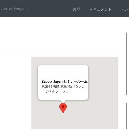
ution for Everyone
製品
ドキュメント
トレ
Zabbix Japan セミナールーム
東京都 港区 東新橋2-16-3 カ
ーザベルソーレ5F