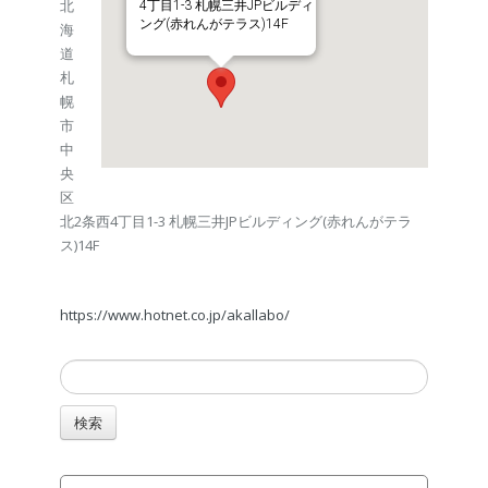
北
4丁目1-3 札幌三井JPビルディ
ング(赤れんがテラス)14F
海
道
札
幌
市
中
央
区
北2条西4丁目1-3 札幌三井JPビルディング(赤れんがテラ
ス)14F
https://www.hotnet.co.jp/akallabo/