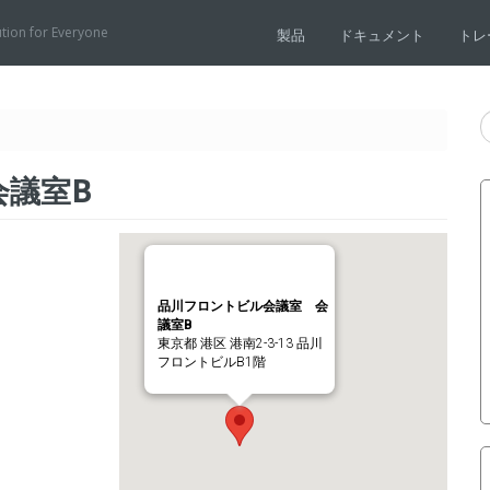
ution for Everyone
製品
ドキュメント
トレ
会議室B
品川フロントビル会議室 会
議室B
東京都 港区 港南2-3-13 品川
フロントビルB1階