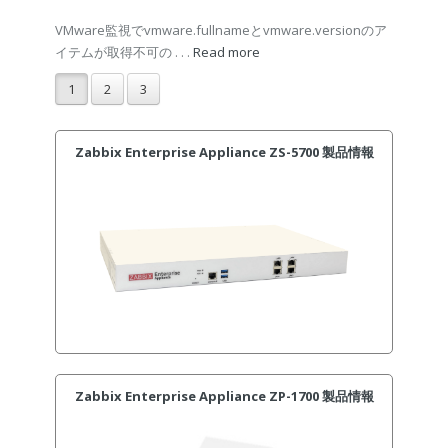
VMware監視でvmware.fullnameとvmware.versionのア
イテムが取得不可の . . .
Read more
1
2
3
Zabbix Enterprise Appliance ZS-5700 製品情報
Zabbix Enterprise Appliance ZP-1700 製品情報