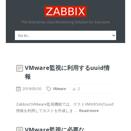
The Enterprise-class Monitoring Solution for Everyone
VMware監視に利用するuuid情
報
2019/05/30
VMware
2
ZabbixのVMware監視機能では、ゲストVMやESXiのuuid
情報を利用してホストを作成しま . . .
Read more
VMware監視に必要な