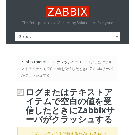
The Enterprise-class Monitoring Solution for Everyone
Zabbix Enterprise
/
ナレッジベース
/
ログまたはテキ
ストアイテムで空白の値を受信したときにZabbixサーバ
がクラッシュする
ログまたはテキストア
イテムで空白の値を受
信したときにZabbixサ
ーバがクラッシュする
このコンテンツを閲覧するためにはZabbix