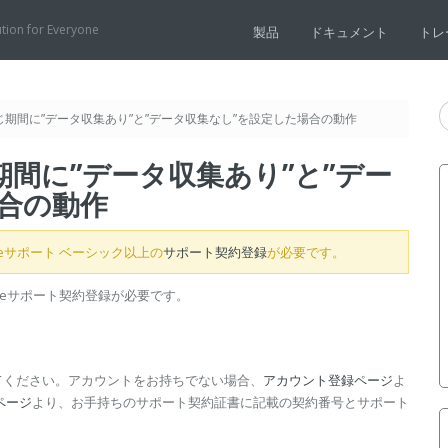
ution for Everyone
製品
ドキュメント
トレ
期間に”データ収集あり”と”データ収集なし”を設定した場合の動作
間に”データ収集あり”と”デー
合の動作
iseサポート ベーシック以上の
サポート契約登録
が必要です。
riseサポート契約登録が必要です。
てください。アカウントをお持ちでない場合、
アカウント登録ページ
よ
ページ
より、お手持ちのサポート契約証書に記載の契約番号とサポート