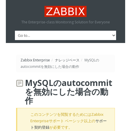
The Enterprise-class Monitoring Solution for Everyone
Zabbix Enterprise
/
ナレッジベース
/
MySQLの
autocommitを無効にした場合の動作
MySQLのautocommit
を無効にした場合の動
作
このコンテンツを閲覧するためにはZabbix
Enterpriseサポート ベーシック以上の
サポー
ト契約登録
が必要です。