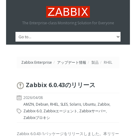
The Enterprise-class Monitoring Solution for Everyone
Zabbix Enterprise
/
アップデート情報
/
製品
/
RHEL
Zabbix 6.0.43のリリース
2026/04/08
AMZN
,
Debian
,
RHEL
,
SLES
,
Solaris
,
Ubuntu
,
Zabbix
,
Zabbix 6.0
,
Zabbixエージェント
,
Zabbixサーバー
,
Zabbixプロキシ
Zabbix 6.0.43-1パッケージをリリースしました。本リリー