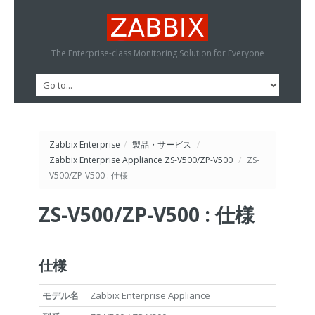
The Enterprise-class Monitoring Solution for Everyone
Zabbix Enterprise
/
製品・サービス
/
Zabbix Enterprise Appliance ZS-V500/ZP-V500
/
ZS-
V500/ZP-V500 : 仕様
ZS-V500/ZP-V500 : 仕様
仕様
モデル名
Zabbix Enterprise Appliance