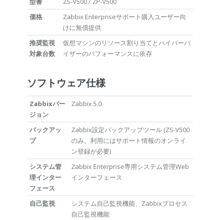
型番
ZS-V500 / ZP-V500
価格
Zabbix Enterpriseサポート購入ユーザー向
けに無償提供
推奨監視
仮想マシンのリソース割り当てとハイパーバ
対象台数
イザーのパフォーマンスに依存
ソフトウェア仕様
Zabbixバー
Zabbix 5.0
ジョン
バックアッ
Zabbix設定バックアップツール (ZS-V500
プ
のみ。利用にはサポート情報のオンライ
ン登録が必要)
システム管
Zabbix Enterprise専用システム管理Web
理インター
インターフェース
フェース
自己監視
システム自己監視機能、Zabbixプロセス
自己監視機能