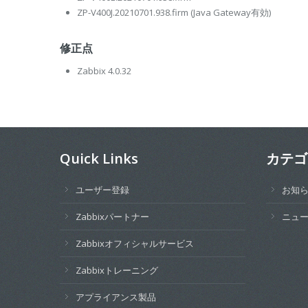
ZP-V400J.20210701.938.firm
(Java Gateway有効)
修正点
Zabbix 4.0.32
Quick Links
カテゴ
ユーザー登録
お知
Zabbixパートナー
ニュ
Zabbixオフィシャルサービス
Zabbixトレーニング
アプライアンス製品