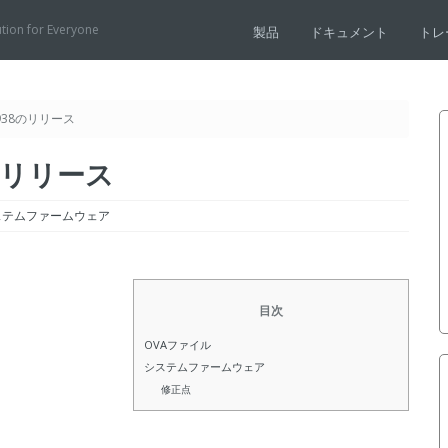
ution for Everyone
製品
ドキュメント
トレ
1.938のリリース
38のリリース
ステムファームウェア
目次
OVAファイル
システムファームウェア
修正点