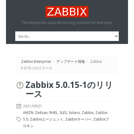
The Enterprise-class Monitoring Solution for Everyone
Zabbix Enterprise
/
アップデート情報
/
Zabbix
5.0.15-1のリリース
Zabbix 5.0.15-1のリリ
ース
2021/09/21
AMZN
,
Debian
,
RHEL
,
SLES
,
Solaris
,
Zabbix
,
Zabbix
5.0
,
Zabbixエージェント
,
Zabbixサーバー
,
Zabbixプ
ロキシ