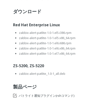
ダウンロード
Red Hat Enterprise Linux
zabbix-alert-patlite-1.0-1.el5.i386.rpm
zabbix-alert-patlite-1.0-1.el5.x86_64.rpm
zabbix-alert-patlite-1.0-1.el6.i686.rpm
zabbix-alert-patlite-1.0-1.el6.x86_64.rpm
zabbix-alert-patlite-1.0-1.el7.x86_64.rpm
ZS-5200, ZS-5220
zabbix-alert-patlite_1.0-1_all.deb
製品ページ
パトライト通知プラグイン(rshコマンド)