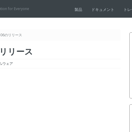
ution for Everyone
製品
ドキュメント
トレ
6.706のリリース
06のリリース
ムウェア